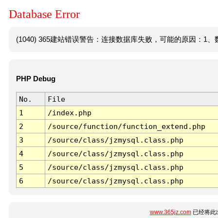
Database Error
(1040) 365建站错误警告：连接数据库失败，可能的原因：1、数
PHP Debug
No.
File
1
/index.php
2
/source/function/function_extend.php
3
/source/class/jzmysql.class.php
4
/source/class/jzmysql.class.php
5
/source/class/jzmysql.class.php
6
/source/class/jzmysql.class.php
www.365jz.com
已经将此