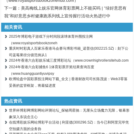
（www.royalsportsbookzonehub.com）
下一篇：
美高梅线上娱乐官网体育彩票网上不能买吗 | “绿好意思有
我”和好意思乡村健康跑系列线上宣传握行活动火热进行中
相关资讯
2025年博彩电子游戏下分时间段滚球体育外围投注网
（www.royalsportsbookzoneh
重庆时时彩真人百家乐香港马会赛马博彩书籍_诺普信(002215.SZ)：刻下公
司蓝莓果径分级范例从1
2024年香港六合彩娱乐城三度博彩论坛（www.crownhighrollersitehub.com
2024年香港六合彩捕鱼6 1体育彩票开奖结果查询百度
（www.huangguantiyuvipsy
欧博轮盘中国彩票投注网站下载_全文 | 香港财政司司长陈茂波：Web3零落
妥善的监管框架，将最猛进度
热点资讯
世界杯博彩网博彩网站评测论坛_探秘周星驰：无厘头立场魔力无限，银幕形
象深入东说念主心
在线博彩娱乐网站博彩平台活动 | 利亚德(300296.SZ)：当今已和阿里完毕凭
空拍摄方面的业务协