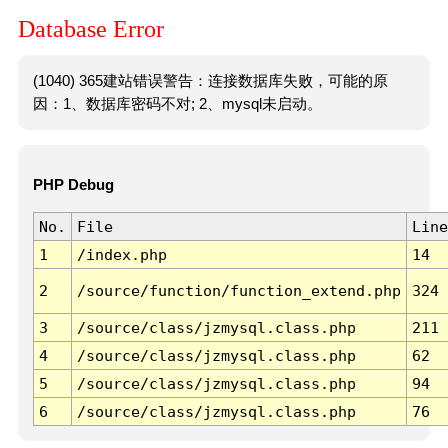
Database Error
(1040) 365建站错误警告：连接数据库失败，可能的原
因：1、数据库密码不对; 2、mysql未启动。
PHP Debug
No.
File
Line
1
/index.php
14
2
/source/function/function_extend.php
324
3
/source/class/jzmysql.class.php
211
4
/source/class/jzmysql.class.php
62
5
/source/class/jzmysql.class.php
94
6
/source/class/jzmysql.class.php
76