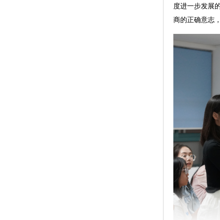
度进一步发展
商的正确意志