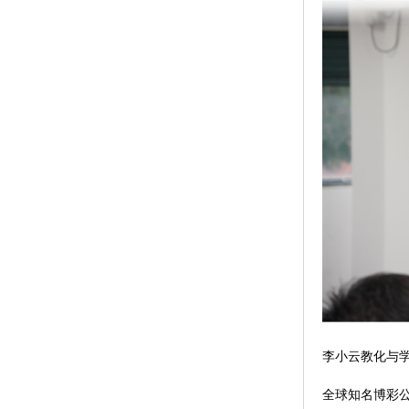
李小云教化与
全球知名博彩公司