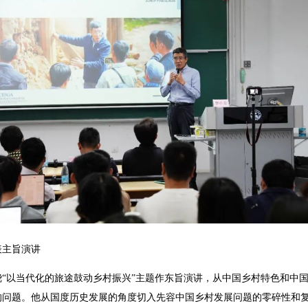
表主旨演讲
绕“以当代化的旅途鼓动乡村振兴”主题作东旨演讲，从中国乡村特色和中
的问题。他从国度历史发展的角度切入先容中国乡村发展问题的零碎性和