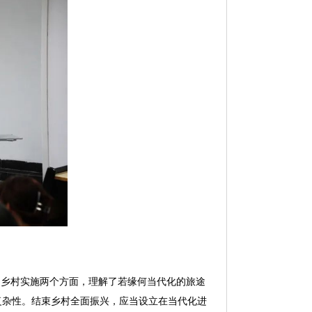
国乡村实施两个方面，理解了若缘何当代化的旅途
复杂性。结束乡村全面振兴，应当设立在当代化进