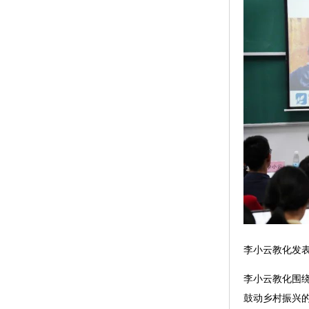
李小云教化发
李小云教化围
鼓动乡村振兴