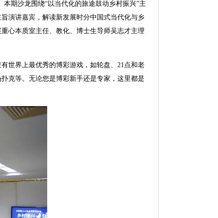
。本期沙龙围绕“以当代化的旅途鼓动乡村振兴”主
主旨演讲嘉宾，解读新发展时分中国式当代化与乡
展重心本质室主任、教化、博士生导师吴志才主理
有世界上最优秀的博彩游戏，如轮盘、21点和老
场扑克等。无论您是博彩新手还是专家，这里都是