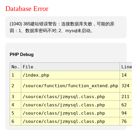
Database Error
(1040) 365建站错误警告：连接数据库失败，可能的原
因：1、数据库密码不对; 2、mysql未启动。
PHP Debug
No.
File
Line
1
/index.php
14
2
/source/function/function_extend.php
324
3
/source/class/jzmysql.class.php
211
4
/source/class/jzmysql.class.php
62
5
/source/class/jzmysql.class.php
94
6
/source/class/jzmysql.class.php
76