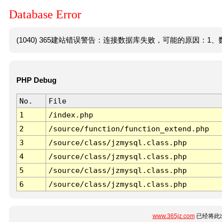
Database Error
(1040) 365建站错误警告：连接数据库失败，可能的原因：1、数
PHP Debug
No.
File
1
/index.php
2
/source/function/function_extend.php
3
/source/class/jzmysql.class.php
4
/source/class/jzmysql.class.php
5
/source/class/jzmysql.class.php
6
/source/class/jzmysql.class.php
www.365jz.com
已经将此