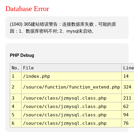
Database Error
(1040) 365建站错误警告：连接数据库失败，可能的原
因：1、数据库密码不对; 2、mysql未启动。
PHP Debug
No.
File
Line
1
/index.php
14
2
/source/function/function_extend.php
324
3
/source/class/jzmysql.class.php
211
4
/source/class/jzmysql.class.php
62
5
/source/class/jzmysql.class.php
94
6
/source/class/jzmysql.class.php
76