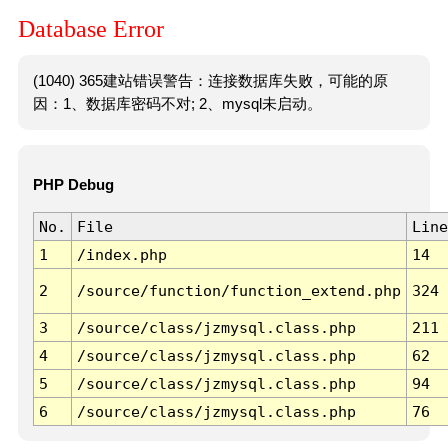
Database Error
(1040) 365建站错误警告：连接数据库失败，可能的原
因：1、数据库密码不对; 2、mysql未启动。
PHP Debug
No.
File
Line
1
/index.php
14
2
/source/function/function_extend.php
324
3
/source/class/jzmysql.class.php
211
4
/source/class/jzmysql.class.php
62
5
/source/class/jzmysql.class.php
94
6
/source/class/jzmysql.class.php
76