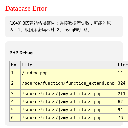
Database Error
(1040) 365建站错误警告：连接数据库失败，可能的原
因：1、数据库密码不对; 2、mysql未启动。
PHP Debug
No.
File
Line
1
/index.php
14
2
/source/function/function_extend.php
324
3
/source/class/jzmysql.class.php
211
4
/source/class/jzmysql.class.php
62
5
/source/class/jzmysql.class.php
94
6
/source/class/jzmysql.class.php
76