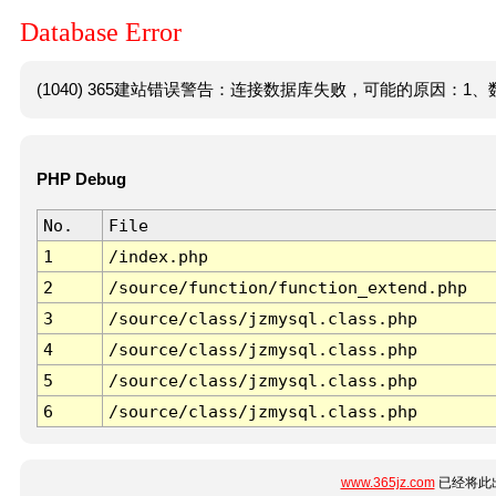
Database Error
(1040) 365建站错误警告：连接数据库失败，可能的原因：1、数
PHP Debug
No.
File
1
/index.php
2
/source/function/function_extend.php
3
/source/class/jzmysql.class.php
4
/source/class/jzmysql.class.php
5
/source/class/jzmysql.class.php
6
/source/class/jzmysql.class.php
www.365jz.com
已经将此