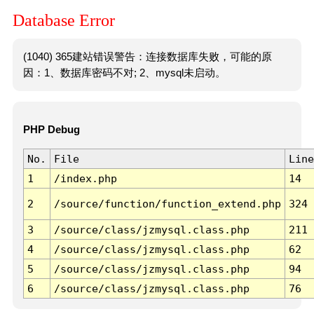
Database Error
(1040) 365建站错误警告：连接数据库失败，可能的原
因：1、数据库密码不对; 2、mysql未启动。
PHP Debug
No.
File
Line
1
/index.php
14
2
/source/function/function_extend.php
324
3
/source/class/jzmysql.class.php
211
4
/source/class/jzmysql.class.php
62
5
/source/class/jzmysql.class.php
94
6
/source/class/jzmysql.class.php
76