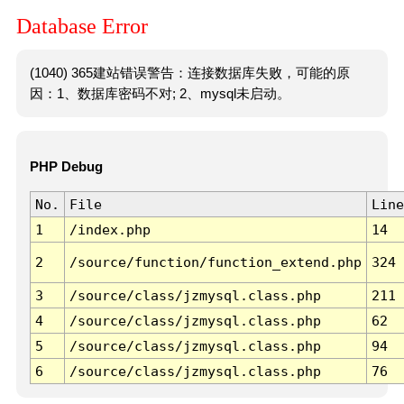
Database Error
(1040) 365建站错误警告：连接数据库失败，可能的原
因：1、数据库密码不对; 2、mysql未启动。
PHP Debug
No.
File
Line
1
/index.php
14
2
/source/function/function_extend.php
324
3
/source/class/jzmysql.class.php
211
4
/source/class/jzmysql.class.php
62
5
/source/class/jzmysql.class.php
94
6
/source/class/jzmysql.class.php
76